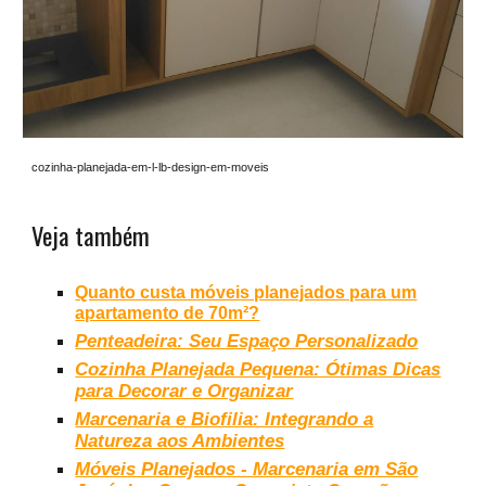
cozinha-planejada-em-l-lb-design-em-moveis
Veja também
Quanto custa móveis planejados para um
apartamento de 70m²?
Penteadeira: Seu Espaço Personalizado
Cozinha Planejada Pequena: Ótimas Dicas
para Decorar e Organizar
Marcenaria e Biofilia: Integrando a
Natureza aos Ambientes
Móveis Planejados - Marcenaria em São