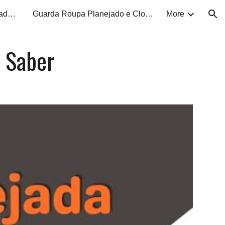
Marcenaria e Móveis Planejados SJC
Guarda Roupa Planejado e Closet
More
ion
a Saber