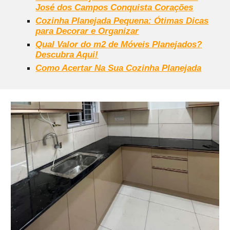
José dos Campos Conquista Corações
Cozinha Planejada Pequena: Ótimas Dicas
para Decorar e Organizar
Qual Valor do m2 de Móveis Planejados?
Descubra Aqui!
Como Acertar Na Sua Cozinha Planejada